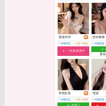
蜜液伊伊
想你啾啾
一对多8点
一对一35点
一对多8点
一对多表演中
看免
幫我針灸
瑩禧
一对多5点
一对一20点
一对多8点
在线上