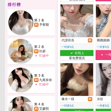
排行榜
第 1 名
予宥期
代課班長
圈圈圓圓
第 2 名
一对多5点
一对多5点
玖妍
在线上
一
忙線中
看免费视讯
第 3 名
九尾奈奈
忙線中
像水一樣
沐歆
第 4 名
一对多5点
一对多5点
艾媛熙