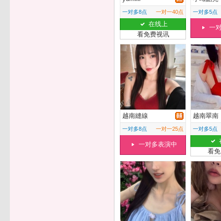
一对多8点
一对一40点
一对多5点
在线上
一
看免费视讯
越南縫線
越南翠南
一对多8点
一对一25点
一对多5点
一对多表演中
看免