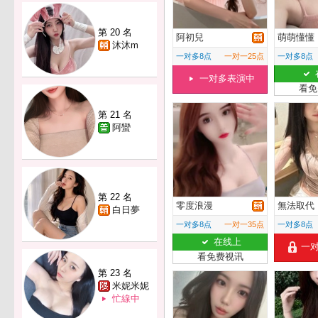
第 20 名
阿初兒
萌萌懂懂
沐沐m
一对多8点
一对一25点
一对多8点
一对多表演中
看免
第 21 名
阿蠻
第 22 名
零度浪漫
無法取代
白日夢
一对多8点
一对一35点
一对多8点
在线上
一
看免费视讯
第 23 名
米妮米妮
忙線中