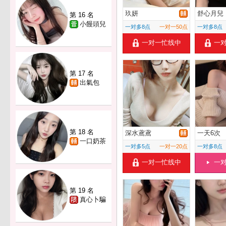
玖妍
舒心月兒
第 16 名
小饅頭兒
一对多8点
一对一50点
一对多8点
一对一忙线中
一
第 17 名
出氣包
第 18 名
深水鳶鳶
一天6次
一口奶茶
一对多5点
一对一20点
一对多8点
一对一忙线中
一
第 19 名
真心卜騙