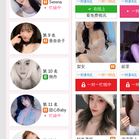
一对多6点
一对一25点
一对多8点
Serena
忙線中
在线上
一
看免费视讯
第 9 名
香奈奈子
梨安
婼霏
第 10 名
一对多8点
一对一50点
一对多8点
簡丹
一对一忙线中
一
第 11 名
甜心Baby
忙線中