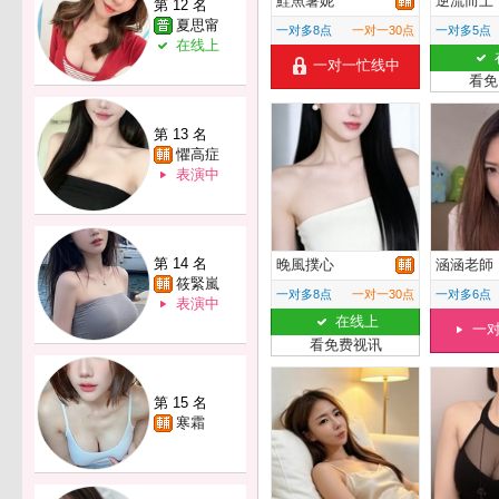
鮭魚薯妮
逆流而上
第 12 名
夏思甯
一对多8点
一对一30点
一对多5点
在线上
一对一忙线中
看免
第 13 名
懼高症
表演中
第 14 名
晚風撲心
涵涵老師
筱緊嵐
一对多8点
一对一30点
一对多6点
表演中
在线上
一
看免费视讯
第 15 名
寒霜