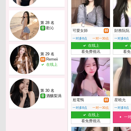
第 28 名
歡沁
可愛女師
財務阮阮
一对多8点
一对一30点
一对多8点
在线上
看免费视讯
看免
第 29 名
Remeii
在线上
第 30 名
酒釀梨渦
尬電鴨
星曉允
一对多8点
一对一30点
一对多8点
在线上
一
看免费视讯