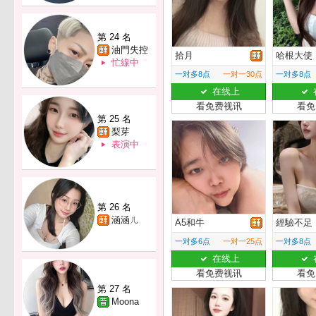
第 24 名
油門失控
拾月
哈根大使
忙線中
一对多8点
一对一30点
一对多8点
在线上
看免费视讯
看免
第 25 名
梨芽
表演中
第 26 名
涵涵ㄦ
A5和牛
經驗不足
一对多6点
一对一25点
一对多8点
在线上
看免费视讯
看免
第 27 名
Moona