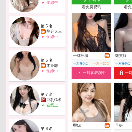
在线上
忙線中
看免费视讯
看免
第 5 名
剛升大三
忙線中
一杯冰塊
微笑線
第 6 名
一对多5点
一对一20点
一对多8点
零距離
忙線中
一对多表演中
一
第 7 名
巨乳G杯
在线上
熙妮
芓妍
第 8 名