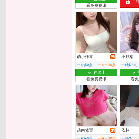
一
看免费视讯
萌小妹琴
小野棠
一对多8点
一对一30点
一对多8点
在线上
看免费视讯
看免
越南敦寶
依林
一对多5点
一对一20点
一对多8点