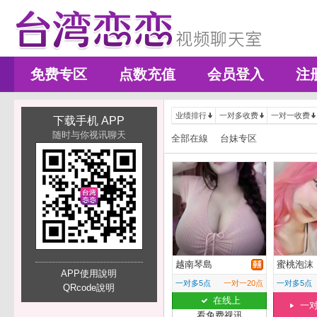
免费专区
点数充值
会员登入
注
业绩排行
一对多收费
一对一收费
下载手机 APP
随时与你视讯聊天
全部在線
台妹专区
越南琴島
蜜桃泡沫
APP使用說明
一对多5点
一对一20点
一对多5点
QRcode說明
在线上
一
看免费视讯