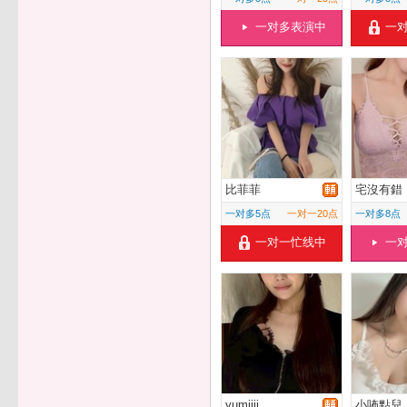
一对多表演中
一
比菲菲
宅沒有錯
一对多5点
一对一20点
一对多8点
一对一忙线中
一
yumiiii
小咘點兒